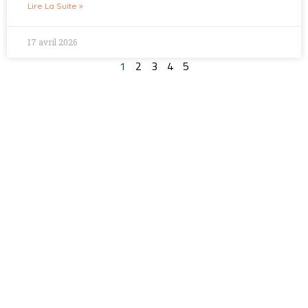
Lire La Suite »
17 avril 2026
1
2
3
4
5