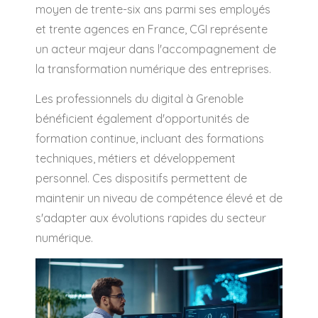
moyen de trente-six ans parmi ses employés
et trente agences en France, CGI représente
un acteur majeur dans l'accompagnement de
la transformation numérique des entreprises.
Les professionnels du digital à Grenoble
bénéficient également d'opportunités de
formation continue, incluant des formations
techniques, métiers et développement
personnel. Ces dispositifs permettent de
maintenir un niveau de compétence élevé et de
s'adapter aux évolutions rapides du secteur
numérique.